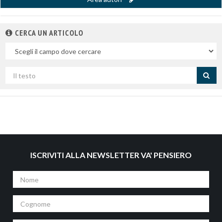
CERCA UN ARTICOLO
Nel
campo
Cerca
per
titolo
ISCRIVITI ALLA NEWSLETTER VA' PENSIERO
Nome
Cognome